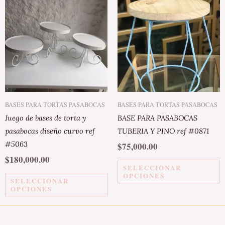
producto
p
tiene
ti
múltiples
m
variantes.
va
Las
L
opciones
o
se
s
pueden
p
BASES PARA TORTAS PASABOCAS
BASES PARA TORTAS PASABOCAS
elegir
el
Juego de bases de torta y
BASE PARA PASABOCAS
en
e
pasabocas diseño curvo ref
TUBERIA Y PINO ref #0871
la
la
#5063
$
75,000.00
página
p
$
180,000.00
de
d
SELECCIONAR
OPCIONES
producto
p
SELECCIONAR
OPCIONES