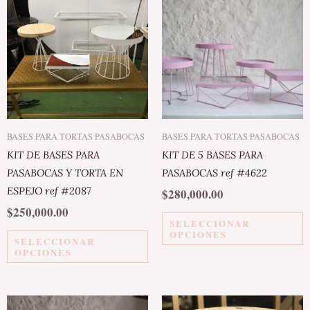
producto
p
tiene
ti
múltiples
m
variantes.
va
Las
L
opciones
o
se
s
pueden
p
BASES PARA TORTAS PASABOCAS
BASES PARA TORTAS PASABOCAS
elegir
el
KIT DE BASES PARA
KIT DE 5 BASES PARA
en
e
PASABOCAS Y TORTA EN
PASABOCAS ref #4622
la
la
ESPEJO ref #2087
$
280,000.00
página
p
$
250,000.00
de
d
SELECCIONAR
OPCIONES
producto
p
SELECCIONAR
OPCIONES
Este
E